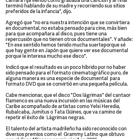
cámara fija viendo como grababa una canción y al final
terminó hablando de su madre y recorriendo sus sitios
preferidos de la infancia", dijo.
Agregó que "no era nuestra intención que se convirtiera
en documental, no estaba pensado para cine, más bien
para que acompañara al disco, pues tiene una
repercusión que no tienen otros documentales". Y añade:
"En ese sentido hemos tenido mucha suerteporque sé
que hay gente en Japón que quiere ver ese documental
porque le interesa mucho ese disco".
Indicó que el resultado es un poco híbrido por no haber
sido pensado para el formato cinematográfico puro, de
alguna manera es una especie de documental para
formato DVD que se convirtió en una pequeña película.
Cabe mencionar, que el disco "Dos lágrimas" del cantaor
flamenco es una nueva incursión en las músicas del
Caribe acompañado de artistas como Yelsi Heredia,
Rubalcaba, Jumitus o Tata Güines, que va camino de
repetir el éxito de Lágrimas negras.
El talento del artista madrileño ha sido reconocido con
diversos premios como el Grammy Latino que obtuvo