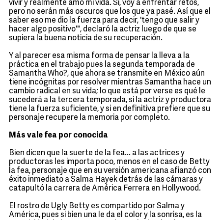
vivir y realmente amo mi vida. Sí, voy a enfrentar retos,
pero no serán más oscuros que los que ya pasé. Así que el
saber eso me dio la fuerza para decir, 'tengo que salir y
hacer algo positivo'", declaró la actriz luego de que se
supiera la buena noticia de su recuperación.
Y al parecer esa misma forma de pensar la lleva a la
práctica en el trabajo pues la segunda temporada de
Samantha Who?, que ahora se transmite en México aún
tiene incógnitas por resolver mientras Samantha hace un
cambio radical en su vida; lo que está por verse es qué le
sucederá a la tercera temporada, si la actriz y productora
tiene la fuerza suficiente, y si en definitiva prefiere que su
personaje recupere la memoria por completo.
Más vale fea por conocida
Bien dicen que la suerte de la fea... a las actrices y
productoras les importa poco, menos en el caso de Betty
la fea, personaje que en su versión americana afianzó con
éxito inmediato a Salma Hayek detrás de las cámaras y
catapultó la carrera de América Ferrera en Hollywood.
El rostro de Ugly Betty es compartido por Salma y
América, pues si bien una le da el color y la sonrisa, es la