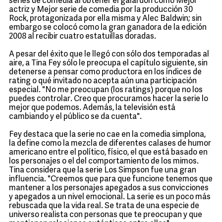
series de comedia al obtener el galardón como Mejor
actriz y Mejor serie de comedia por la producción 30
Rock, protagonizada por ella misma y Alec Baldwin; sin
embargo se colocó como la gran ganadora de la edición
2008 al recibir cuatro estatuillas doradas.
A pesar del éxito que le llegó con sólo dos temporadas al
aire, a Tina Fey sólo le preocupa el capítulo siguiente, sin
detenerse a pensar como productora en los índices de
rating o qué invitado no acepta aún una participación
especial. "No me preocupan (los ratings) porque no los
puedes controlar. Creo que procuramos hacer la serie lo
mejor que podemos. Además, la televisión está
cambiando y el público se da cuenta".
Fey destaca que la serie no cae en la comedia simplona,
la define como la mezcla de diferentes calases de humor
americano entre el político, físico, el que está basado en
los personajes o el del comportamiento de los mimos.
Tina considera que la serie Los Simpson fue una gran
influencia. "Creemos que para que funcione tenemos que
mantener a los personajes apegados a sus convicciones
y apegados a un nivel emocional. La serie es un poco más
rebuscada que la vida real. Se trata de una especie de
universo realista con personas que te preocupan y que