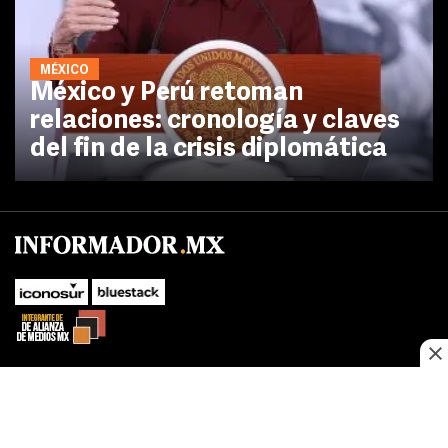
MÉXICO
México y Perú retoman
relaciones: cronología y claves
del fin de la crisis diplomática
No te pierdas las novedades de último momento.
¡Síguenos!
SUBIR
Este sitio web utiliza cookies propias y de terceros para optimizar su
FACEBOOK
TWITTER
navegacion, adaptarse a sus preferencias y realizar labores analiticas.