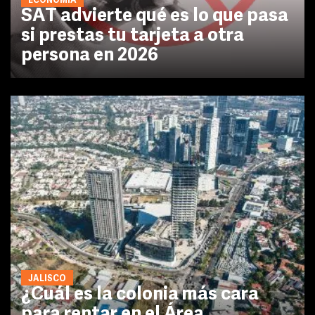
ECONOMÍA
SAT advierte qué es lo que pasa
si prestas tu tarjeta a otra
persona en 2026
JALISCO
¿Cuál es la colonia más cara
para rentar en el Área