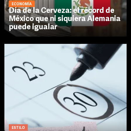
ECONOMÍA
Día de la Cerveza: el récord de
México que ni siquiera Alemania
puede igualar
ESTILO