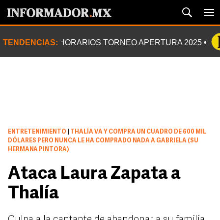
TENDENCIAS:
HORARIOS TORNEO APERTURA 2025
ENTRETENIMIENTO
|
THALÍA VA Y COMPRA UN CUADRO DE 600 MIL
DÓLARES PERO NUNCA LE HA COMPRADO NADA A GABRIELA (SU
HERMANA PINTORA)
Ataca Laura Zapata a
Thalía
Culpa a la cantante de abandonar a su familia,