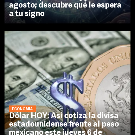
agosto; descubre qué le espera
a tu signo
ECONOMÍA
Dólar HOY: Así cotiza la divisa
estadounidense frente al peso
mexicano este jueves 6 de