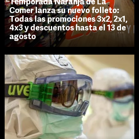
Temporada Naranja de La
Comer lanza su nuevo folleto:
Todas las promociones 3x2, 2x1,
4x3 y descuentos hasta el 13 de
agosto