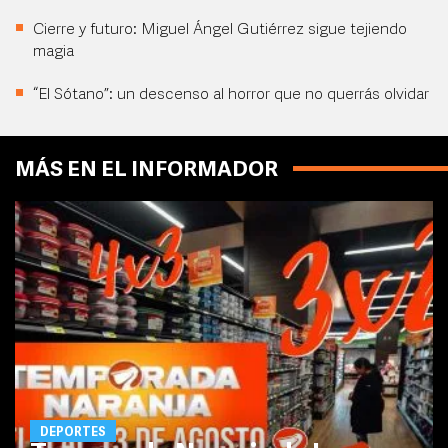
Cierre y futuro: Miguel Ángel Gutiérrez sigue tejiendo
magia
“El Sótano”: un descenso al horror que no querrás olvidar
MÁS EN EL INFORMADOR
DEPORTES