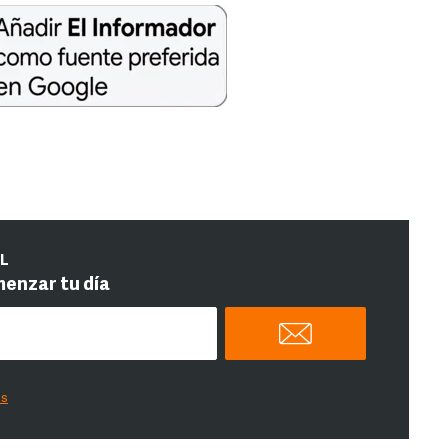
IL
menzar tu día
es