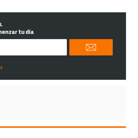
IL
menzar tu día
es