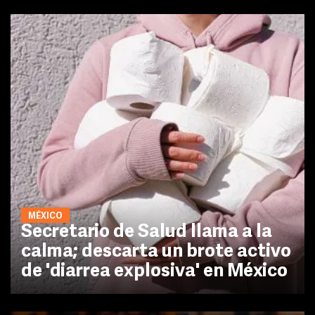
MÉXICO
Secretario de Salud llama a la
calma; descarta un brote activo
de 'diarrea explosiva' en México