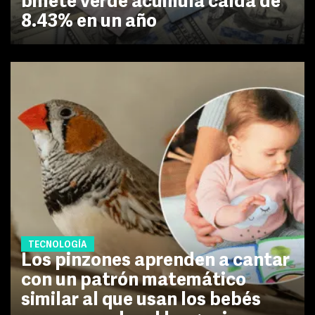
billete verde acumula caída de
8.43% en un año
TECNOLOGÍA
Los pinzones aprenden a cantar
con un patrón matemático
similar al que usan los bebés