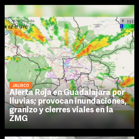
JALISCO
Alerta Roja en Guadalajara por
lluvias; provocan inundaciones,
granizo y cierres viales en la
ZMG