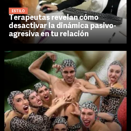
ESTILO
Terapeutas revelan cómo
desactivar la dinámica pasivo-
agresiva en tu relación