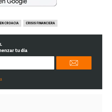
 EN CROACIA
CRISIS FINANCIERA
IL
menzar tu día
es