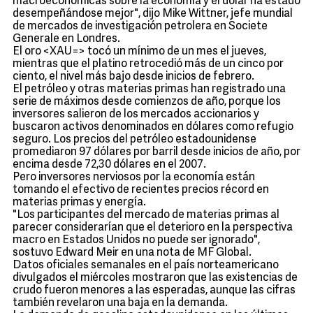
macroeconómicas sobre la economía y el dólar ha estado
desempeñándose mejor", dijo Mike Wittner, jefe mundial
de mercados de investigación petrolera en Societe
Generale en Londres.
El oro <XAU=> tocó un mínimo de un mes el jueves,
mientras que el platino retrocedió más de un cinco por
ciento, el nivel más bajo desde inicios de febrero.
El petróleo y otras materias primas han registrado una
serie de máximos desde comienzos de año, porque los
inversores salieron de los mercados accionarios y
buscaron activos denominados en dólares como refugio
seguro. Los precios del petróleo estadounidense
promediaron 97 dólares por barril desde inicios de año, por
encima desde 72,30 dólares en el 2007.
Pero inversores nerviosos por la economía están
tomando el efectivo de recientes precios récord en
materias primas y energía.
"Los participantes del mercado de materias primas al
parecer considerarían que el deterioro en la perspectiva
macro en Estados Unidos no puede ser ignorado",
sostuvo Edward Meir en una nota de MF Global.
Datos oficiales semanales en el país norteamericano
divulgados el miércoles mostraron que las existencias de
crudo fueron menores a las esperadas, aunque las cifras
también revelaron una baja en la demanda.