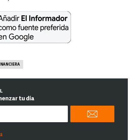
FINANCIERA
IL
menzar tu día
es