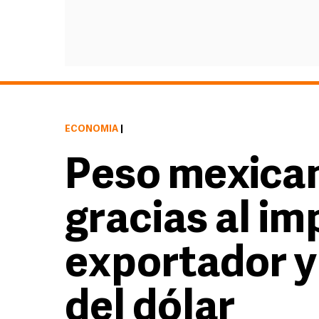
ECONOMÍA
|
Peso mexican
gracias al im
exportador y 
del dólar