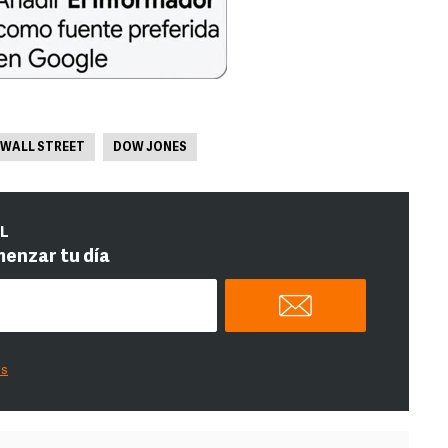
WALL STREET
DOW JONES
IL
menzar tu día
es