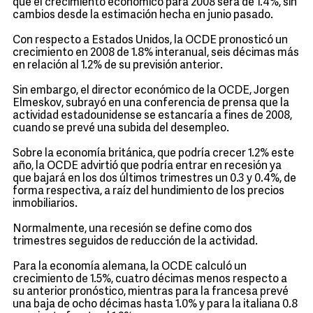
que el crecimiento económico para 2008 será de 1.4%, sin
cambios desde la estimación hecha en junio pasado.
Con respecto a Estados Unidos, la OCDE pronosticó un
crecimiento en 2008 de 1.8% interanual, seis décimas más
en relación al 1.2% de su previsión anterior.
Sin embargo, el director económico de la OCDE, Jorgen
Elmeskov, subrayó en una conferencia de prensa que la
actividad estadounidense se estancaría a fines de 2008,
cuando se prevé una subida del desempleo.
Sobre la economía británica, que podría crecer 1.2% este
año, la OCDE advirtió que podría entrar en recesión ya
que bajará en los dos últimos trimestres un 0.3 y 0.4%, de
forma respectiva, a raíz del hundimiento de los precios
inmobiliarios.
Normalmente, una recesión se define como dos
trimestres seguidos de reducción de la actividad.
Para la economía alemana, la OCDE calculó un
crecimiento de 1.5%, cuatro décimas menos respecto a
su anterior pronóstico, mientras para la francesa prevé
una baja de ocho décimas hasta 1.0% y para la italiana 0.8