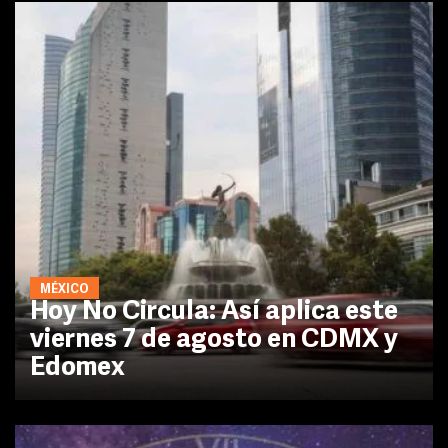
MÉXICO
Hoy No Circula: Así aplica este
viernes 7 de agosto en CDMX y
Edomex