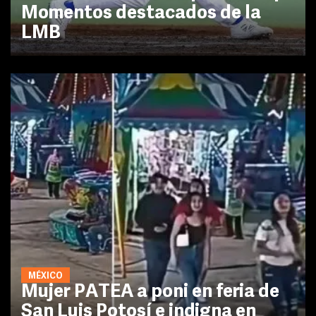
Momentos destacados de la
LMB
MÉXICO
Mujer PATEA a poni en feria de
San Luis Potosí e indigna en