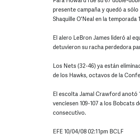
Para Howard fue su 67 doble-doble
presente campaña y quedó a sólo u
Shaquille O'Neal en la temporada 
El alero LeBron James lideró al eq
detuvieron su racha perdedora par
Los Nets (32-46) ya están elimina
de los Hawks, octavos de la Confe
El escolta Jamal Crawford anotó 
venciesen 109-107 a los Bobcats d
consecutivo.
EFE 10/04/08 02:11pm BCLF