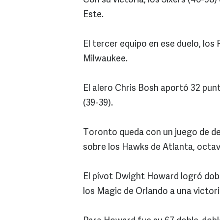
Con su victoria, los Sixers (40-38
Este.
El tercer equipo en ese duelo, los
Milwaukee.
El alero Chris Bosh aportó 32 punt
(39-39).
Toronto queda con un juego de des
sobre los Hawks de Atlanta, octav
El pívot Dwight Howard logró dobl
los Magic de Orlando a una victori