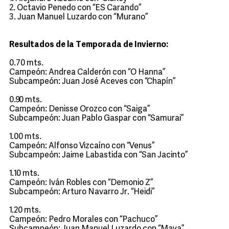
2. Octavio Penedo con “ES Carando”
3. Juan Manuel Luzardo con “Murano”
Resultados de la Temporada de Invierno:
0.70 mts.
Campeón: Andrea Calderón con “O Hanna”
Subcampeón: Juan José Aceves con “Chapín”
0.90 mts.
Campeón: Denisse Orozco con “Saiga”
Subcampeón: Juan Pablo Gaspar con “Samurai”
1.00 mts.
Campeón: Alfonso Vizcaíno con “Venus”
Subcampeón: Jaime Labastida con “San Jacinto”
1.10 mts.
Campeón: Iván Robles con “Demonio Z”
Subcampeón: Arturo Navarro Jr. “Heidi”
1.20 mts.
Campeón: Pedro Morales con “Pachuco”