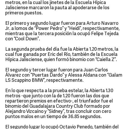
metros, en la cual los jinetes de la Escuela Hípica
Jalisciense marcaron la pauta al apoderarse de los
primeros puestos.
El primero y segundo lugar fueron para Arturo Navarro
Jr. a lomos de “Power Pedro” y “Heidi”, respectivamente,
mientras que la tercera posición la ocupó Felipe Tejeda
con “Cool Down”.
La segunda prueba del día fue la Abierta 1.20 metros, la
cual fue ganada por Eric del Río, también de la Escuela
Hípica Jalisciense, quien formó binomio con “Caiella Z”.
El segundo y tercer lugar fueron para Juan Carlos
Álvarez con “Puertas Dardo” y Alessa Aldana con “Galam
LS Scappino BMW”, respectivamente.
En lo que respecta a la prueba estelar, la Abierta 1.30
metros -que junto con la de 1.20 fueron las dos que
repartieron premios en efectivo-, el triunfador fue el
binomio del Guadalajara Country Club formado por
Alejandro Vizcaíno y “Sidney”, tras concluir con cero
puntos malos en un tiempo de 36.85 segundos.
El segundo lugar lo ocupó Octavio Penedo, también del