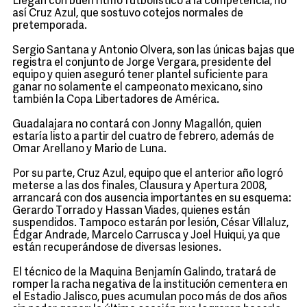
Llegan con buen ritmo futbolístico a la competencia, no
así Cruz Azul, que sostuvo cotejos normales de
pretemporada.
Sergio Santana y Antonio Olvera, son las únicas bajas que
registra el conjunto de Jorge Vergara, presidente del
equipo y quien aseguró tener plantel suficiente para
ganar no solamente el campeonato mexicano, sino
también la Copa Libertadores de América.
Guadalajara no contará con Jonny Magallón, quien
estaría listo a partir del cuatro de febrero, además de
Omar Arellano y Mario de Luna.
Por su parte, Cruz Azul, equipo que el anterior año logró
meterse a las dos finales, Clausura y Apertura 2008,
arrancará con dos ausencia importantes en su esquema:
Gerardo Torrado y Hassan Viades, quienes están
suspendidos. Tampoco estarán por lesión, César Villaluz,
Édgar Andrade, Marcelo Carrusca y Joel Huiqui, ya que
están recuperándose de diversas lesiones.
El técnico de la Maquina Benjamín Galindo, tratará de
romper la racha negativa de la institución cementera en
el Estadio Jalisco, pues acumulan poco más de dos años