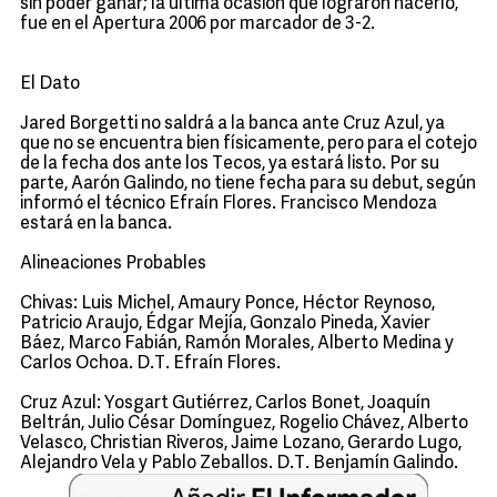
sin poder ganar; la última ocasión que lograron hacerlo,
fue en el Apertura 2006 por marcador de 3-2.
El Dato
Jared Borgetti no saldrá a la banca ante Cruz Azul, ya
que no se encuentra bien físicamente, pero para el cotejo
de la fecha dos ante los Tecos, ya estará listo. Por su
parte, Aarón Galindo, no tiene fecha para su debut, según
informó el técnico Efraín Flores. Francisco Mendoza
estará en la banca.
Alineaciones Probables
Chivas: Luis Michel, Amaury Ponce, Héctor Reynoso,
Patricio Araujo, Édgar Mejía, Gonzalo Pineda, Xavier
Báez, Marco Fabián, Ramón Morales, Alberto Medina y
Carlos Ochoa. D.T. Efraín Flores.
Cruz Azul: Yosgart Gutiérrez, Carlos Bonet, Joaquín
Beltrán, Julio César Domínguez, Rogelio Chávez, Alberto
Velasco, Christian Riveros, Jaime Lozano, Gerardo Lugo,
Alejandro Vela y Pablo Zeballos. D.T. Benjamín Galindo.