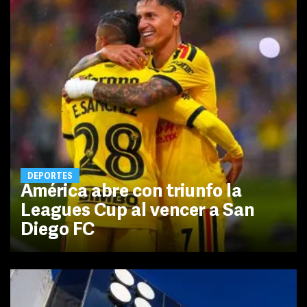
DEPORTES
América abre con triunfo la
Leagues Cup al vencer a San
Diego FC