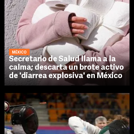
MÉXICO
Secretario de Salud llama a la
calma; descarta un brote activo
de 'diarrea explosiva' en México