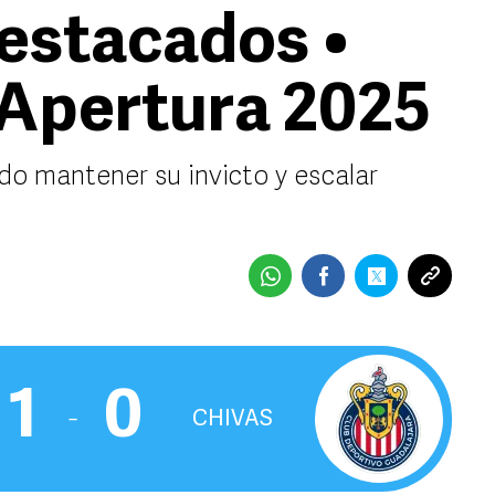
stacados •
 Apertura 2025
do mantener su invicto y escalar
1
0
‒
CHIVAS