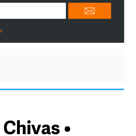
es
 Chivas •