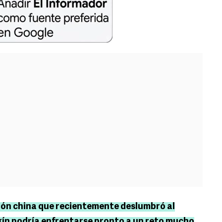
ión china que recientemente deslumbró al
ín podría enfrentarse pronto a un reto mucho