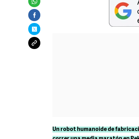
Un robot humanoide de fabricac
correr una media maratón en Pek