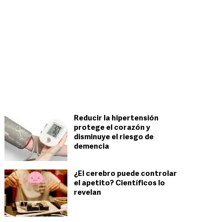
Reducir la hipertensión
protege el corazón y
disminuye el riesgo de
demencia
¿El cerebro puede controlar
el apetito? Científicos lo
revelan