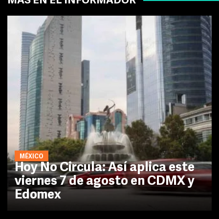
MÁS EN EL INFORMADOR
MÉXICO
Hoy No Circula: Así aplica este
viernes 7 de agosto en CDMX y
Edomex