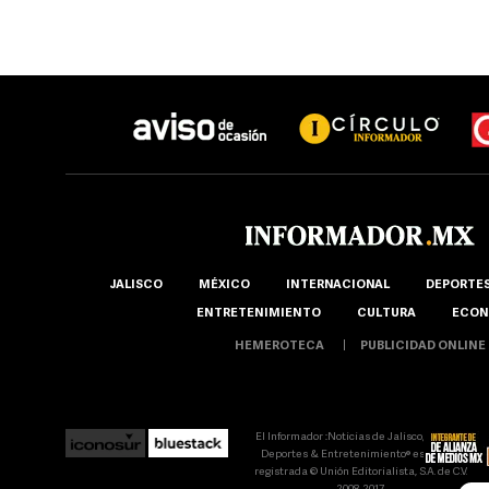
JALISCO
MÉXICO
INTERNACIONAL
DEPORTE
ENTRETENIMIENTO
CULTURA
ECON
HEMEROTECA
PUBLICIDAD ONLINE
El Informador ::Noticias de Jalisco, México,
Deportes & Entretenimiento® es marca
registrada © Unión Editorialista, S.A. de C.V.