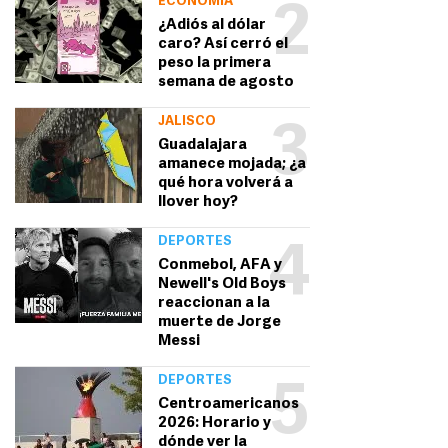
ECONOMÍA
2
¿Adiós al dólar
caro? Así cerró el
peso la primera
semana de agosto
JALISCO
3
Guadalajara
amanece mojada; ¿a
qué hora volverá a
llover hoy?
DEPORTES
4
Conmebol, AFA y
Newell's Old Boys
reaccionan a la
muerte de Jorge
Messi
DEPORTES
5
Centroamericanos
2026: Horario y
dónde ver la