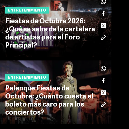
ENTRETENIMIENTO
Fiestas de Octubre 2026:
¿Qué se sabe de la cartelera
de artistas para el Foro
Principal?
ENTRETENIMIENTO
Palenque Fiestas de
Octubre: ¿Cuánto cuesta el
boleto más caro para los
conciertos?