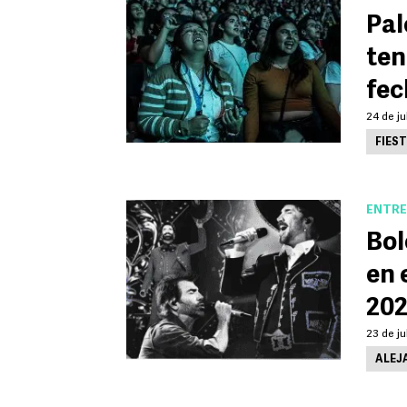
Pal
ten
fec
24 de ju
FIES
ENTRE
Bol
en 
202
23 de ju
ALEJ