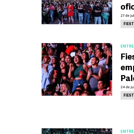
ofi
27 de ju
FIES
ENTRE
Fie
emp
Pa
24 de ju
FIES
ENTRE