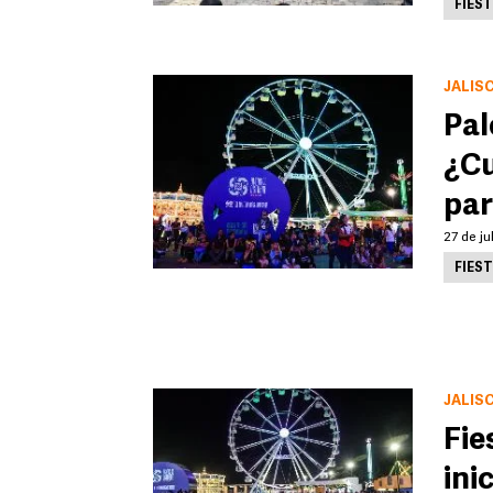
FIES
JALIS
Pal
¿Cu
par
27 de ju
FIES
JALIS
Fie
ini