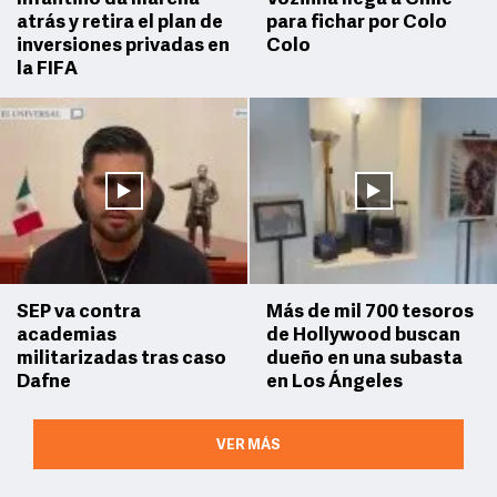
atrás y retira el plan de
para fichar por Colo
inversiones privadas en
Colo
la FIFA
SEP va contra
Más de mil 700 tesoros
academias
de Hollywood buscan
militarizadas tras caso
dueño en una subasta
Dafne
en Los Ángeles
VER MÁS