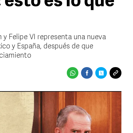
; esto es lo que
 y Felipe VI representa una nueva
xico y España, después de que
nciamiento