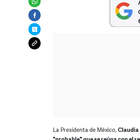
La Presidenta de México,
Claudia
"probable" que se reúna con el re