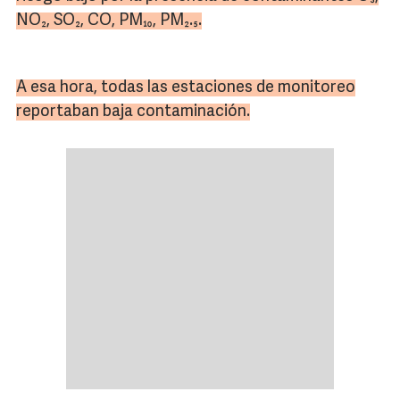
NO₂, SO₂, CO, PM₁₀, PM₂.₅.
A esa hora, todas las estaciones de monitoreo
reportaban baja contaminación.