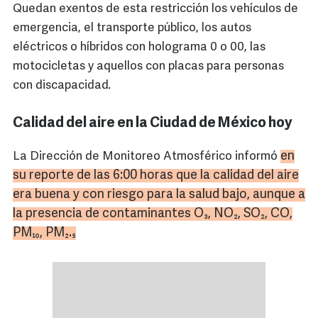
Quedan exentos de esta restricción los vehículos de
emergencia, el transporte público, los autos
eléctricos o híbridos con holograma 0 o 00, las
motocicletas y aquellos con placas para personas
con discapacidad.
Calidad del aire en la Ciudad de México hoy
en
La Dirección de Monitoreo Atmosférico informó
su reporte de las 6:00 horas que la calidad del aire
era buena y con riesgo para la salud bajo, aunque a
la presencia de contaminantes O₃, NO₂, SO₂, CO,
PM₁₀, PM₂.₅