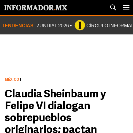
TENDENCIAS:
MUNDIAL 2026
CÍRCULO INFORMA
MÉXICO
|
Claudia Sheinbaum y
Felipe VI dialogan
sobrepueblos
originarios; pactan