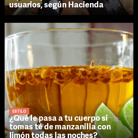
usuarios, según Hacienda
ESTILO
¿Qué le pasa a tu cuerpo si
tomas té de manzanilla con
limón todas las noches?