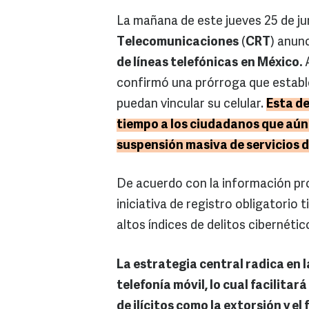
La mañana de este jueves 25 de ju
Telecomunicaciones
(
CRT
) anun
de líneas telefónicas
en México.
A
confirmó una prórroga que estable
puedan vincular su celular.
Esta d
tiempo a los ciudadanos que aún 
suspensión masiva de servicios d
De acuerdo con la información pr
iniciativa de registro obligatori
altos índices de delitos cibernétic
La estrategia central radica en 
telefonía móvil, lo cual facilitar
de ilícitos como la extorsión y el 