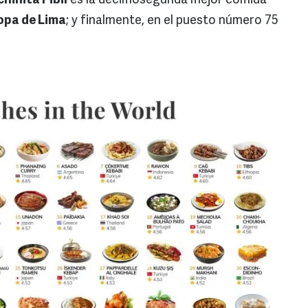
chinita Pibil
es la decimosegunda mejor comida
opa de Lima
; y finalmente, en el puesto número 75