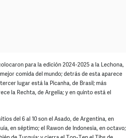
 colocaron para la edición 2024-2025 a la Lechona,
mejor comida del mundo; detrás de esta aparece
l tercer lugar está la Picanha, de Brasil; más
ece la Rechta, de Argelia; y en quinto está el
tios del 6 al 10 son el Asado, de Argentina, en
uía, en séptimo; el Rawon de Indonesia, en octavo;
ién de Turquía; y cierra el Top-Ten el Tibs de