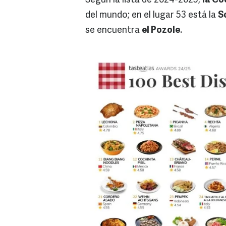
Según la lista de 2024-2025,
la Co
del mundo; en el lugar 53 está la
S
se encuentra
el Pozole
.