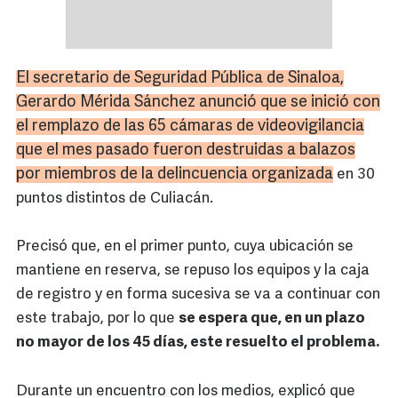
El secretario de Seguridad Pública de
Sinaloa
,
Gerardo Mérida Sánchez anunció que se inició con
el remplazo de las 65 cámaras de
videovigilancia
que el mes pasado fueron destruidas a balazos
por miembros de la delincuencia organizada
en 30
puntos distintos de Culiacán.
Precisó que, en el primer punto, cuya ubicación se
mantiene en reserva, se repuso los equipos y la caja
de registro y en forma sucesiva se va a continuar con
este trabajo, por lo que
se espera que, en un plazo
no mayor de los 45 días, este resuelto el problema.
Durante un encuentro con los medios, explicó que