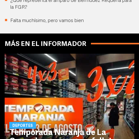
¿Qué representa el amparo de Bermúdez Requena para
la FGR?
Falta muchísimo, pero vamos bien
MÁS EN EL INFORMADOR
DEPORTES
Temporada Naranja de La