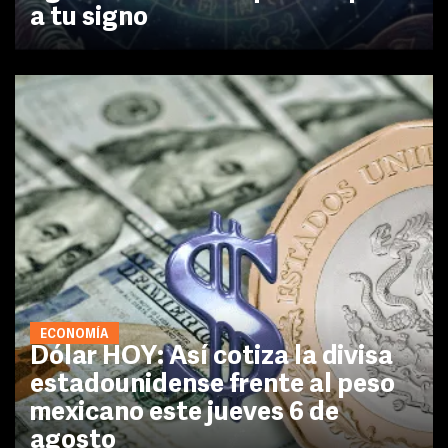
a tu signo
ECONOMÍA
Dólar HOY: Así cotiza la divisa
estadounidense frente al peso
mexicano este jueves 6 de
agosto