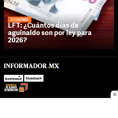
ECONOMÍA
LFT: ¿Cuántos días de
aguinaldo son por ley para
2026?
No te pierdas las novedades de último momento.
¡Síguenos!
SUBIR
Este sitio web utiliza cookies propias y de terceros para optimizar su
FACEBOOK
TWITTER
navegacion, adaptarse a sus preferencias y realizar labores analiticas.