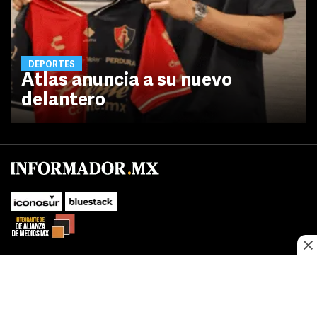
DEPORTES
Atlas anuncia a su nuevo
delantero
No te pierdas las novedades de último momento.
¡Síguenos!
SUBIR
Este sitio web utiliza cookies propias y de terceros para optimizar su
FACEBOOK
TWITTER
navegacion, adaptarse a sus preferencias y realizar labores analiticas.
Al continuar navegando acepta nuestro
Política de cookies.