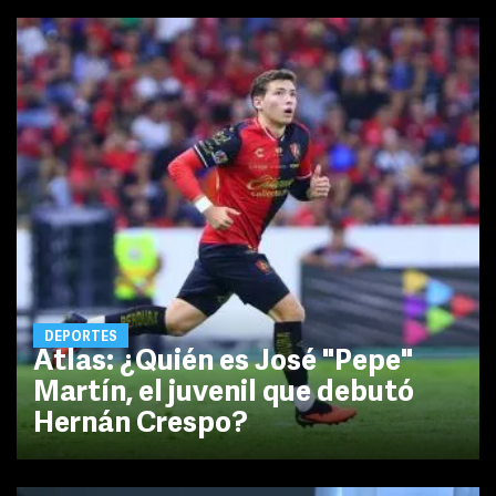
DEPORTES
Atlas: ¿Quién es José "Pepe"
Martín, el juvenil que debutó
Hernán Crespo?