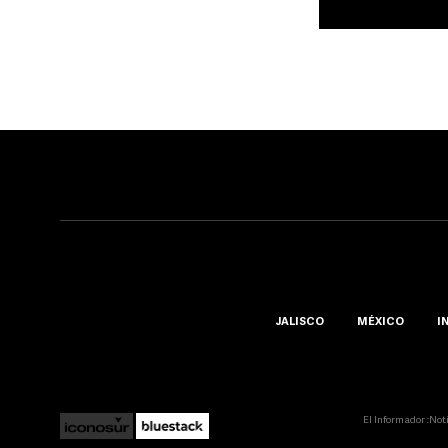
JALISCO
MÉXICO
I
El Informador ::Not