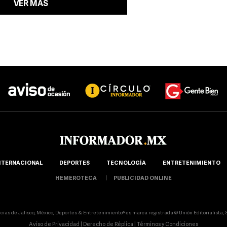
VER MÁS
NTERNACIONAL
DEPORTES
TECNOLOGÍA
ENTRETENIMIENTO
HEMEROTECA
PUBLICIDAD ONLINE
icias de Jalisco, México, Deportes & Entretenimiento® es marca registrada © Unión Editorialista, S.
Aviso de Privacidad
|
Derecho de Réplica
|
Términos y Condiciones