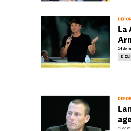
DEPO
La 
Ar
24 de m
CICL
DEPO
Lan
age
19 de m