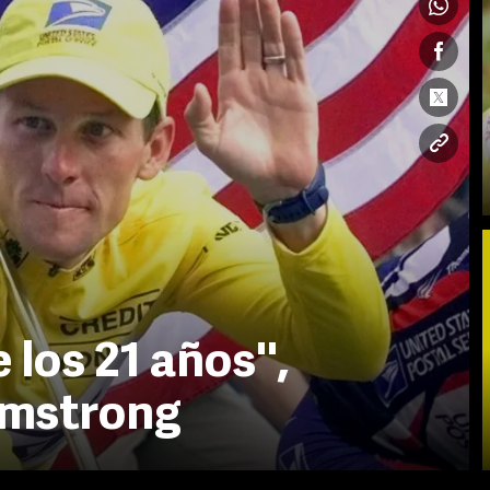
los 21 años'',
rmstrong