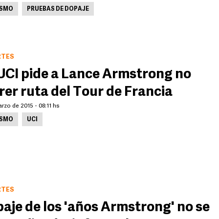
ISMO
PRUEBAS DE DOPAJE
RTES
UCI pide a Lance Armstrong no
rer ruta del Tour de Francia
rzo de 2015 - 08:11 hs
ISMO
UCI
RTES
aje de los 'años Armstrong' no se