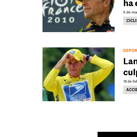
ha 
9 de mar
CICL
DEPO
Lan
cul
18 de fe
ACCI