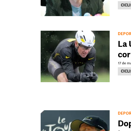
CICL
DEPO
La 
cor
17 de ma
CICL
DEPO
Dop