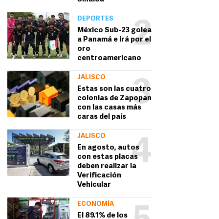
DEPORTES
2
México Sub-23 golea
a Panamá e irá por el
oro
centroamericano
JALISCO
3
Estas son las cuatro
colonias de Zapopan
con las casas más
caras del país
JALISCO
4
En agosto, autos
con estas placas
deben realizar la
Verificación
Vehicular
ECONOMÍA
El 89.1% de los