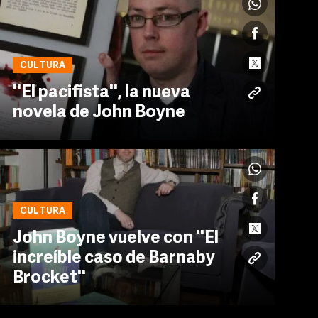
CULTURA
''El pacifista'', la nueva
novela de John Boyne
CULTURA
John Boyne vuelve con ''El
increíble caso de Barnaby
Brocket''