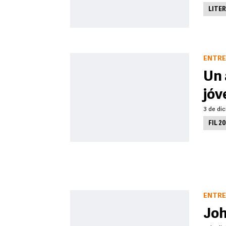
LITE
ENTRE
Un 
jóv
3 de dic
FIL 2
ENTRE
Joh