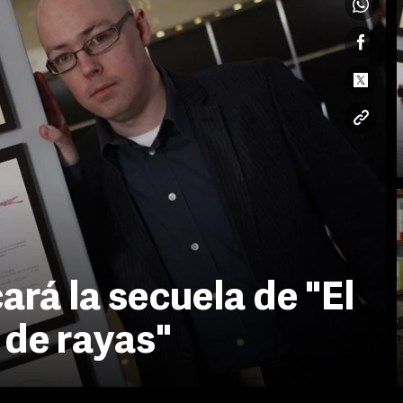
rá la secuela de "El
 de rayas"