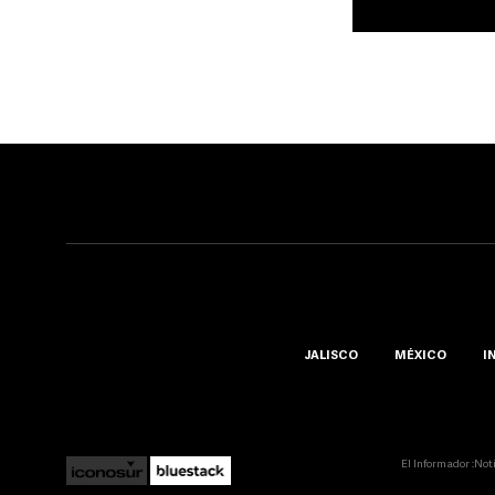
JALISCO
MÉXICO
I
El Informador ::Not