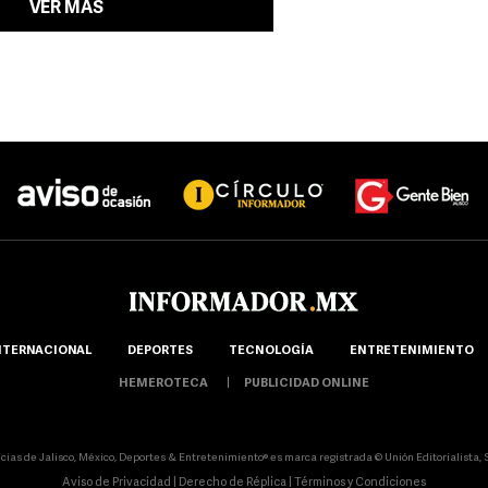
VER MÁS
NTERNACIONAL
DEPORTES
TECNOLOGÍA
ENTRETENIMIENTO
HEMEROTECA
PUBLICIDAD ONLINE
icias de Jalisco, México, Deportes & Entretenimiento® es marca registrada © Unión Editorialista, S.
Aviso de Privacidad
|
Derecho de Réplica
|
Términos y Condiciones