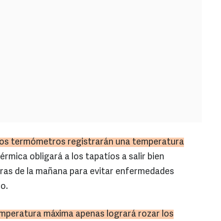
 los termómetros registrarán una temperatura
érmica obligará a los tapatíos a salir bien
oras de la mañana para evitar enfermedades
o.
emperatura máxima apenas logrará rozar los