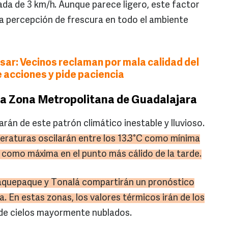
da de 3 km/h. Aunque parece ligero, este factor
a percepción de frescura en todo el ambiente
ar: Vecinos reclaman por mala calidad del
 acciones y pide paciencia
 la Zona Metropolitana de Guadalajara
án de este patrón climático inestable y lluvioso.
eraturas oscilarán entre los 13.3°C como mínima
 como máxima en el punto más cálido de la tarde.
aquepaque y Tonalá compartirán un pronóstico
ía. En estas zonas, los valores térmicos irán de los
de cielos mayormente nublados.