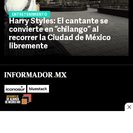
ENTRETENIMIENTO
Harry Styles: El cantante se
convierte en “chilango” al
recorrer la Ciudad de México
libremente
No te pierdas las novedades de último momento.
¡Síguenos!
SUBIR
Este sitio web utiliza cookies propias y de terceros para optimizar su
FACEBOOK
TWITTER
navegacion, adaptarse a sus preferencias y realizar labores analiticas.