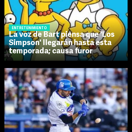
ENTRETENIMIENTO
La voz de Bart piensa que 'Los
Simpson' llegarán hasta esta
temporada; causa furor