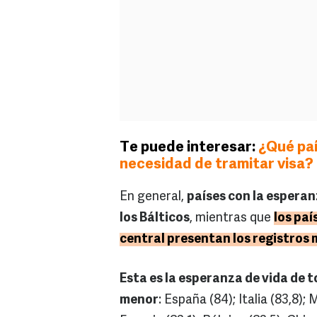
Te puede interesar:
¿Qué paí
necesidad de tramitar visa?
En general,
países con la esperan
los Bálticos
, mientras que
los paí
central presentan los registros
Esta es la esperanza de vida de t
menor
: España (84); Italia (83,8);