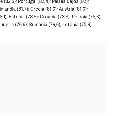
re (82,5); Portugal (82,4); Países Bajos (82);
landia (81,7); Grecia (81,6); Austria (81,6);
0); Estonia (78,8); Croacia (78,8); Polonia (78,6);
Hungría (76,9); Rumanía (76,6); Letonia (75,9);