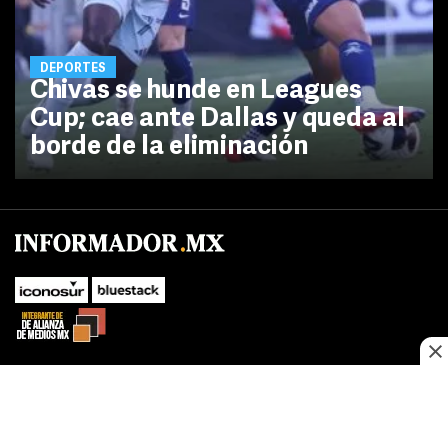
DEPORTES
Chivas se hunde en Leagues
Cup; cae ante Dallas y queda al
borde de la eliminación
No te pierdas las novedades de último momento.
¡Síguenos!
SUBIR
Este sitio web utiliza cookies propias y de terceros para optimizar su
FACEBOOK
TWITTER
navegacion, adaptarse a sus preferencias y realizar labores analiticas.