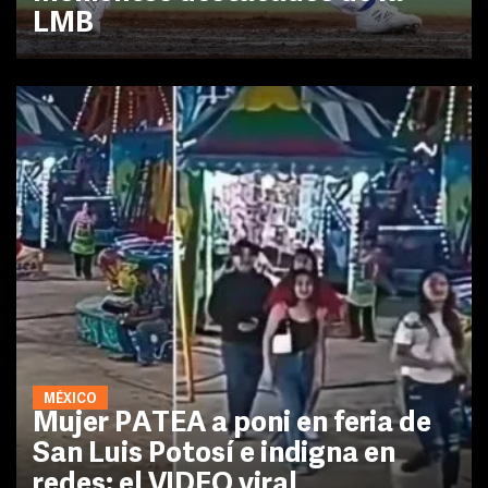
LMB
MÉXICO
Mujer PATEA a poni en feria de
San Luis Potosí e indigna en
redes: el VIDEO viral