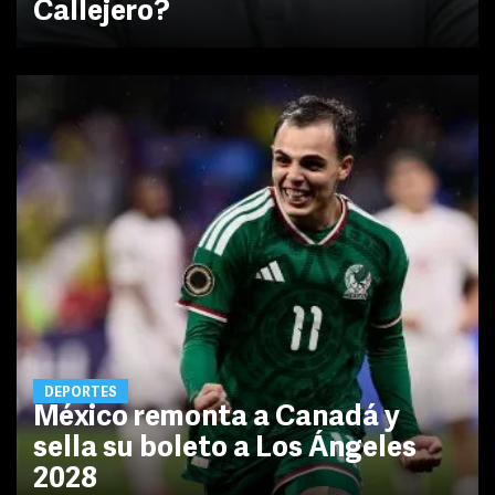
Callejero?
DEPORTES
México remonta a Canadá y
sella su boleto a Los Ángeles
2028