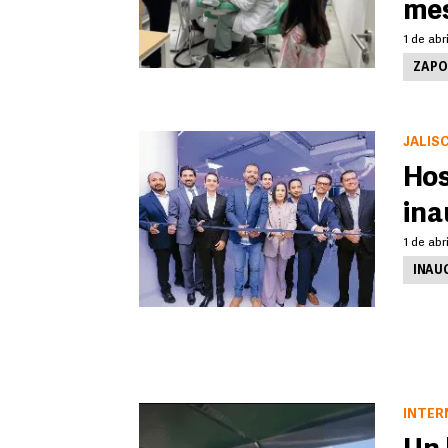
me
1 de abr
ZAPO
JALIS
Hos
ina
1 de abr
INAU
INTER