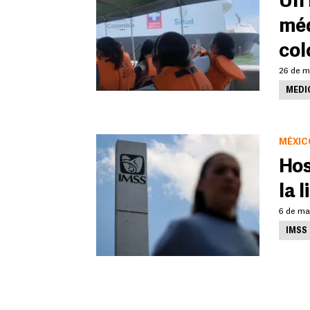
Un 
méd
co
26 de m
MEDI
MÉXIC
Hos
la 
6 de ma
IMSS