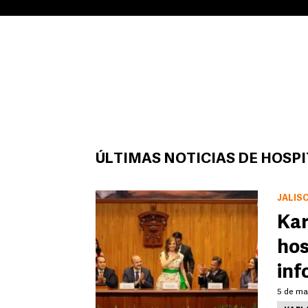
ÚLTIMAS NOTICIAS DE HOSP
JALIS
Kar
hos
inf
5 de may