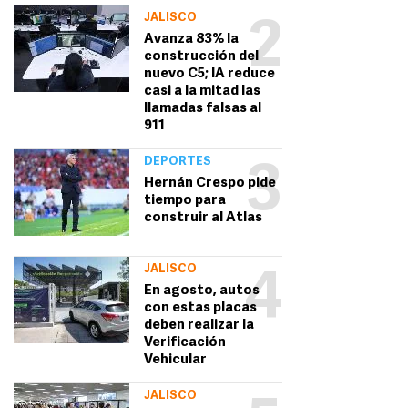
JALISCO
2
Avanza 83% la
construcción del
nuevo C5; IA reduce
casi a la mitad las
llamadas falsas al
911
DEPORTES
3
Hernán Crespo pide
tiempo para
construir al Atlas
JALISCO
4
En agosto, autos
con estas placas
deben realizar la
Verificación
Vehicular
JALISCO