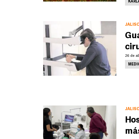
KARL
JALIS
Gua
cir
26 de ab
MEDI
JALIS
Hos
más