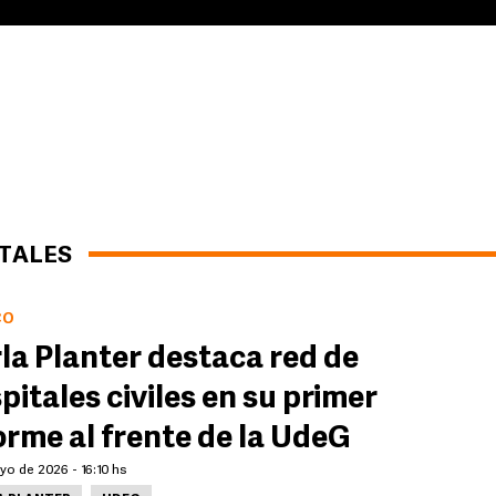
ITALES
CO
la Planter destaca red de
pitales civiles en su primer
orme al frente de la UdeG
o de 2026 - 16:10 hs